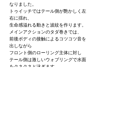
なりました。
トゥイッチではテール側が艶かしく左
右に揺れ、
生命感溢れる動きと波紋を作ります。
メインアクションのタダ巻きでは、
前後ボディの接触によるコツコツ音を
出しながら
フロント側のローリング主体に対し
テール側は激しいウォブリングで水面
をクネクネと泳ぎます。
＊AG / 全艶仕上げ
リムズ アゴラ・ジョイントタップ140
参考ブログ記事は
こちら
LIM'S ON LINE SHOP
送料