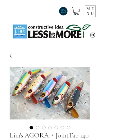
ME
NU
Lim's AGORA・JointTap 140