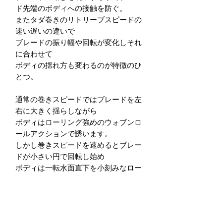
ド先端のボディへの接触を防ぐ。
またタダ巻きのリトリーブスピードの
速い遅いの違いで
ブレードの振り幅や回転が変化しそれ
に合わせて
ボディの揺れ方も変わるのが特徴のひ
とつ。
通常の巻きスピードではブレードを左
右に大きく揺らしながら
ボディはローリング強めのウォブンロ
ールアクションで誘います。
しかし巻きスピードを速めるとブレー
ドが小さい円で回転し始め
ボディは一転水面直下を小刻みなロー
ルアクションへと変化。
フラットな背中の逆三角形の断面なの
で
フラッシング(光の明滅)効果も抜群で