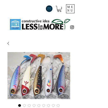
ME
NU