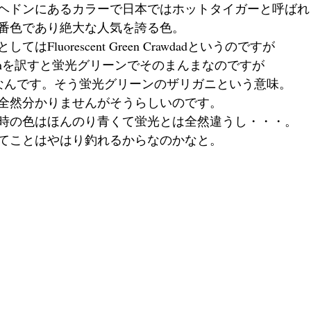
からヘドンにあるカラーで日本ではホットタイガーと呼ばれ
番色であり絶大な人気を誇る色。
Fluorescent Green Crawdadというのですが
t Greenを訳すと蛍光グリーンでそのまんまなのですが
ガニなんです。そう蛍光グリーンのザリガニという意味。
全然分かりませんがそうらしいのです。
時の色はほんのり青くて蛍光とは全然違うし・・・。
てことはやはり釣れるからなのかなと。