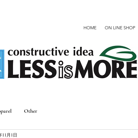
HOME
ON LINE SHOP
parel
Other
2年11月1日