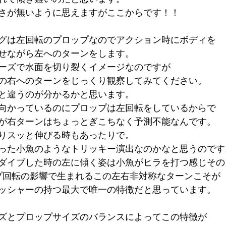
さが無いように思えますがここからです！！
グは左回転のプロップなのでアクション時にボディを
せながら左へのターンをします。
ーズで水面を切り裂くイメージなのですが
の右へのターンをじっくり観察してみてください。
と違うのが分かるかと思います。
向かっているのにプロップは左回転をしているからで
が右ターンはちょっとぎこちなく予測不能なんです。
りスッと伸びる時もあったりで。
った小魚のようなトリッキー演出なのかなと思うのです
ダイブした時の左に傾く姿は小魚がヒラを打つ感じその
プ回転の影響で生まれるこの左右非対称なターンこそが
ッシャーの持つ最大で唯一の特徴だと思っています。
ズとプロップサイズのバランスによってこの特徴が