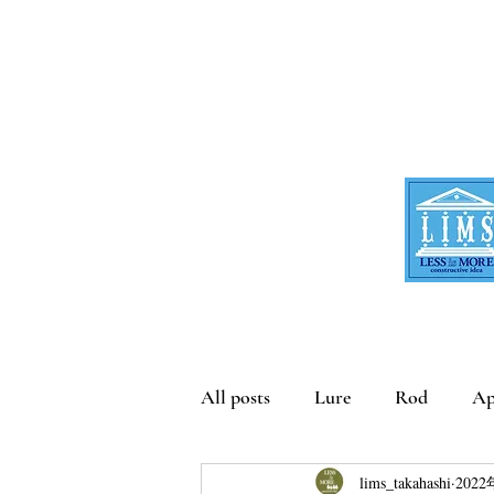
All posts
Lure
Rod
Ap
lims_takahashi
202