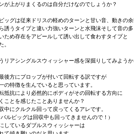
ンが上がりまくるのは自分だけなのでしょうか？
ビッグは従来ドリスの軽めのターンと甘い音、動きの余
ら誘うタイプと違い力強いターンと水飛沫そして音の多
いため存在をアピールして誘い出して食わすタイプと
た。
うリアシングルスウィッシャー感を深掘りしてみようか
最後方にプロップが付いて回転する訳ですが
一の特徴を生んでいると思っています。
転抵抗により必然的にボディがその回転する方向に
くことを感じたことありませんか？
収中にクルクル回って戻ってくるアレです。
ーバルビッグは回収中も回ってきませんので！)
にしているダブルスウィッシャーは
れて傾き難いのだと思います。