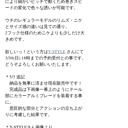
により細かいピッチで動くため巻きスピ
ードの変化で色々な誘いが可能です。
ウチのレギュラーモデルのリムズ・ニケ
とサイズ感の違いは見ての通り。
2フック仕様のためニケよりも少しだけ大
きめです。
欲しいっ！という方は
Y-STYLE
 さんにて
3/30(日) 18時までの予約受付との事です。
どうぞよろしくお願いいたします。
＊5/3 追記
　納品を無事に済ませ現在販売中です！
　完成品は下画像一番上のようにテール
部にカラーアルミブレードを装着する事
に。
　意匠的な部分とアクションの立ち上が
りに考慮した結果です。
＊Y-STYLEさん画像より