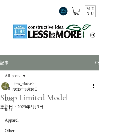
ME
NU
記事
All posts
lims_takahashi
All posts
2025年3月20日
Shop Limited Model
Lure
更新日：
2025年5月3日
Rod
Apparel
Other