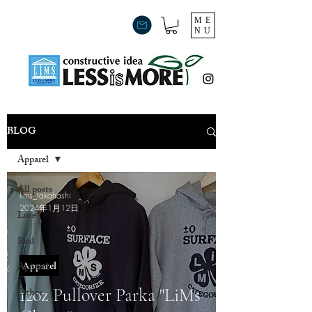
ME
NU
BLOG
Apparel
All posts
lims_takahashi
2024年1月12日
Lure
Rod
Apparel
Apparel
12oz Pullover Parka "LiMs
Other