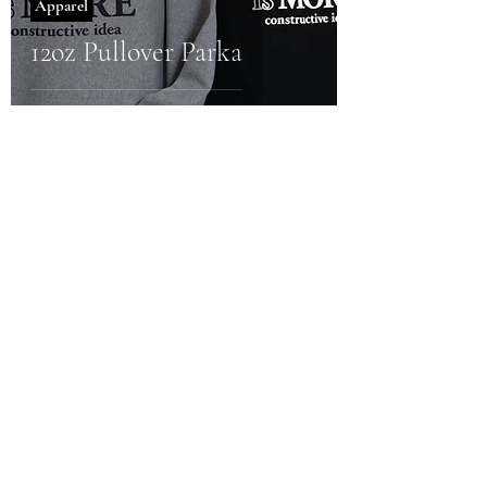
Apparel
12oz Pullover Parka
lims_takahashi
2019年8月14日
Apparel
4.7oz DryLongTee