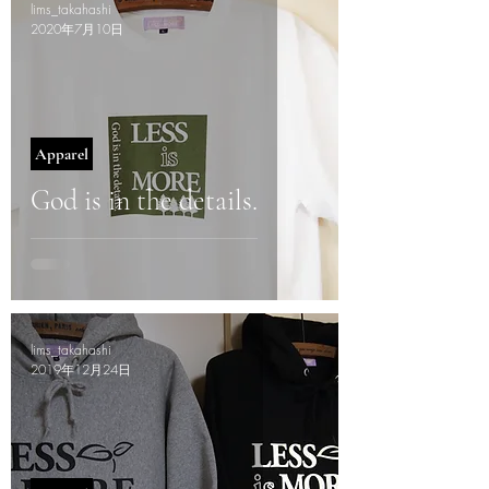
lims_takahashi
2020年7月10日
Apparel
God is in the details.
lims_takahashi
2019年12月24日