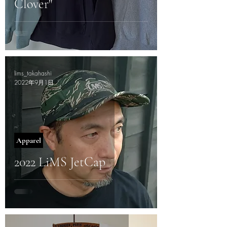
Clover"
lims_takahashi
2022年9月1日
Apparel
2022 LiMS JetCap