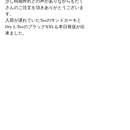
少し時期外れとの声がありながらもたく
さんのご注文を頂きありがとうございま
す。
入荷が遅れていたTeeのサンドカーキと
Dry L-TeeのブラックXXLも本日発送が出
来ました。
誠に申し訳ありませんでした！
明日明後日中には到着するかと思います
のでどうぞよろしくお願い致します。
Lure
最新記事
すべて表示