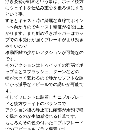
浮き姿勢が斜めという事は、ボディ後方
にウェイトを仕込み重心を後ろ側にする
という事。
するとキャスト時に綺麗な直線でポイン
トへ向かうのでキャスト精度が格段に上
がります。また斜め浮きポッパーはカッ
プでの水受けが強くブレーキがより効き
やすいので
移動距離の少ないアクションが可能なの
です。
そのアクションはトゥイッチの強弱でポ
ップ音とスプラッシュ、ターンなどの
幅が大きく変わるので静かなソフトな誘
いから派手なアピールでの誘いが可能で
す。
そしてフロントに装着したニブルブレー
ドと後方ウェイトのバランスで
アクション後の静止前に頭部が余韻で軽
く揺れるのが生物感溢れる仕草です。
もちろんその色の付いたニブルブレード
でのアピールもプラス要素です。