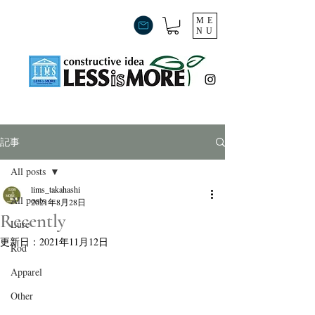
ME
NU
記事
All posts
lims_takahashi
All posts
2021年8月28日
Recently
Lure
更新日：
2021年11月12日
Rod
Apparel
Other