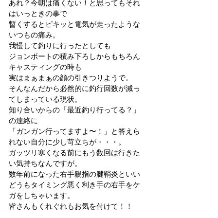
あれ？今朝は痛くない！と思ってもそれ
はいっときの事で
暫くするとピキッと電気が走ったような
いつもの痛み。
我慢して釣りに行ったとしても
ジョンボートの積み下ろしからもちろん
キャスティングの時も
実はまぁまぁの顔の引きつりようで。
そんなんだから必然的に釣行回数が減っ
てしまっている現状。
知り合いからの「最近釣り行ってる？」
の連絡に
「ガンガン行ってますよ〜！」と答えら
れない自分に少し苛立ちが・・・。
ガッツリ寒くなる前にもう数回は行きた
い気持ちなんですが。
数年前になった右手親指の腱鞘炎といい
どうもタイミング悪く利き手の右手をケ
ガをしちゃいます。
皆さんもくれぐれもお気を付けて！！