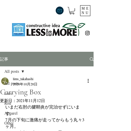
ME
NU
記事
All posts
lims_takahashi
All posts
2020年10月28日
Carrying Box
Lure
更新日：
2021年11月12日
Rod
いまだ右肘の腱鞘炎が完治せずにいま
Apparel
す。
7月の下旬に激痛が走ってからもう丸々3
Other
ヶ月。